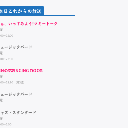
本日これからの放送
さぁ、いってみよう!マミートーク
曜
:00~22:00
ミュージックバード
曜
:00~23:00
UNのSWINGING DOOR
曜
:00~23:30 （第3週）
ミュージックバード
曜
ジャズ・スタンダード
曜
:00~5:00