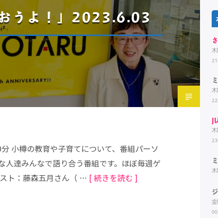
うよ！」2023.6.03
木
21
木
22
J
木
23
30分 小樽の教育や子育てについて、番組パーソ
な人達みんなで語り合う番組です。ほぼ毎週ゲ
木
スト：藤森五月さん（ …
[ 続きを読む ]
金
00