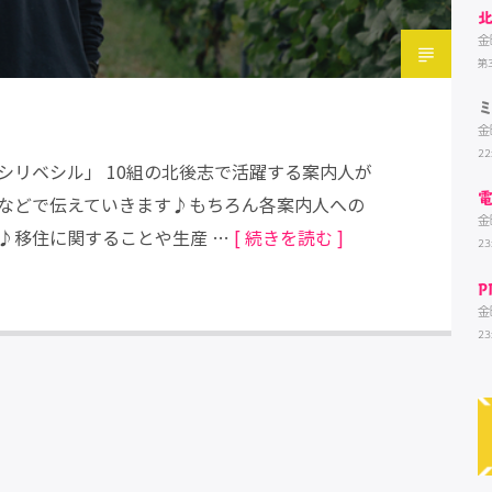
金
第
金
22
シリベシル」 10組の北後志で活躍する案内人が
などで伝えていきます♪もちろん各案内人への
金
♪移住に関することや生産 …
[ 続きを読む ]
23
P
金
2