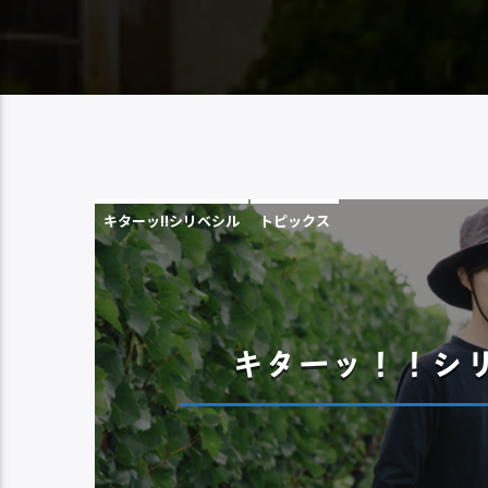
キターッ!!シリベシル
トピックス
キターッ！！シリベ