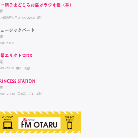
北一硝子まごころお届けラジオ便（再）
曜
3水曜の翌々日 21:00-22:00（再）
ミュージックバード
曜
:00~23:00
電撃エリクトロDX
曜
:00~23:30（第2・4週）
RINCESS STATION
曜
3:00～23:30（再放送：第1・3週）