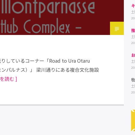
土
20
土
20
しているコーナー「Road to Ura Otaru
土
20
小樽モンパルナス）」 梁川通りにある複合文化施設
きを読む ]
土
20