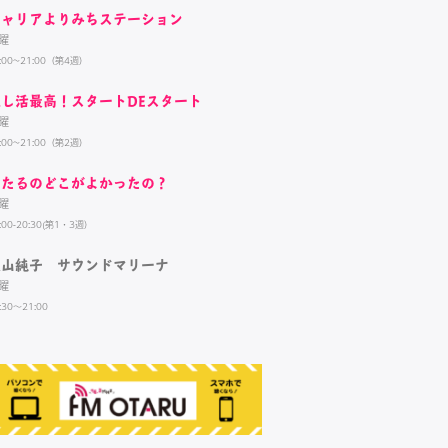
キャリアよりみちステーション
曜
:00~21:00（第4週）
推し活最高！スタートDEスタート
曜
:00~21:00（第2週）
おたるのどこがよかったの？
曜
:00-20:30(第1・3週）
牧山純子 サウンドマリーナ
曜
:30～21:00