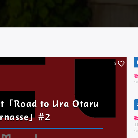
0
19
t「Road to Ura Otaru
rnasse」#2
土
19