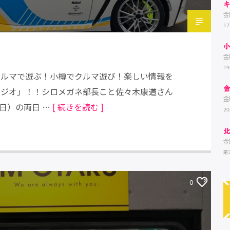
金
17
金
1
！クルマで遊ぶ！小樽でクルマ遊び！楽しい情報を
ガネラジオ」！！シロメガネ部長こと佐々木康道さん
金
（日）の両日 …
[ 続きを読む ]
20
金
第
0