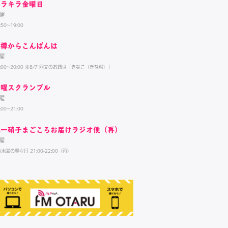
キラキラ金曜日
曜
:50~19:00
小樽からこんばんは
曜
9:00~20:00 ※8/7 回文のお題は「きなこ（きな粉）」
金曜スクランブル
曜
:00~21:00
北一硝子まごころお届けラジオ便（再）
曜
3水曜の翌々日 21:00-22:00（再）