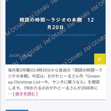
朗読の時間～ラジオの本棚 12
月20日
2021年12月20日
毎月第3月曜の14時30分から放送の「朗読の時間～ラ
ジオの本棚」今回は、おがわとーるさん作「Grown-
up Christmas List～今、サンタに願うなら」を朗読
します。 FMおたるのおがわとーるさんが2008年に
…
[ 続きを読む ]