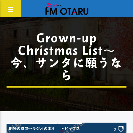
Grown-up
Christmas List～
今、サンタに願うな
ら
朗読の時間～ラジオの本棚
トピックス
0