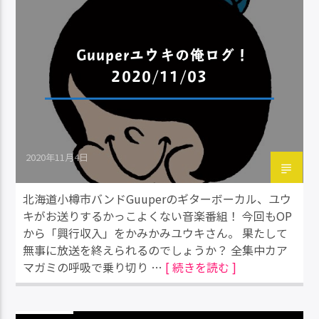
Guuperユウキの俺ログ！
2020/11/03
2020年11月4日
北海道小樽市バンドGuuperのギターボーカル、ユウ
キがお送りするかっこよくない音楽番組！ 今回もOP
から「興行収入」をかみかみユウキさん。 果たして
無事に放送を終えられるのでしょうか？ 全集中カア
マガミの呼吸で乗り切り …
[ 続きを読む ]