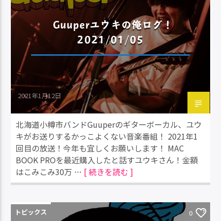
Guuperユウキの俺ログ！
2021/01/05
2021年1月12日
北海道小樽市バンドGuuperのギターボーカル、ユウ
キがお送りするかっこよくない音楽番組！ 2021年1
回目の放送！今年も宜しくお願いします！ MAC
BOOK PROを最近購入したと話すユウキさん！金額
はこみこみ30万 …
[ 続きを読む ]
トピックス
0