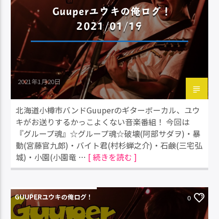
Guuperユウキの俺ログ！
2021/01/19
2021年1月20日
北海道小樽市バンドGuuperのギターボーカル、ユウ
キがお送りするかっこよくない音楽番組！ 今回は
『グループ魂』☆グループ魂☆破壊(阿部サダヲ)・暴
動(宮藤官九郎)・バイト君(村杉蝉之介)・石鹸(三宅弘
城)・小園(小園竜 …
[ 続きを読む ]
GUUPERユウキの俺ログ！
0