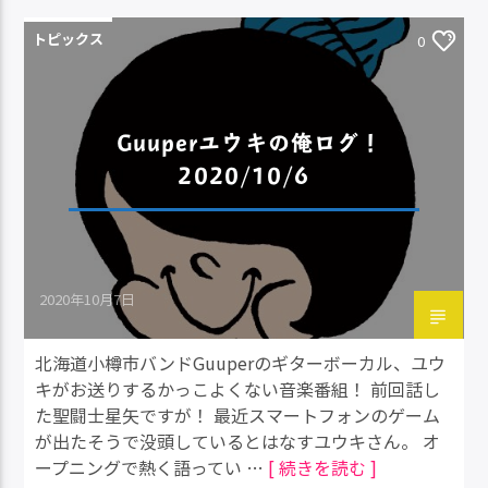
トピックス
0
Guuperユウキの俺ログ！
2020/10/6
2020年10月7日
北海道小樽市バンドGuuperのギターボーカル、ユウ
キがお送りするかっこよくない音楽番組！ 前回話し
た聖闘士星矢ですが！ 最近スマートフォンのゲーム
が出たそうで没頭しているとはなすユウキさん。 オ
ープニングで熱く語ってい …
[ 続きを読む ]