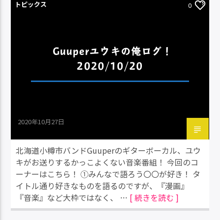
トピックス
0
Guuperユウキの俺ログ！
2020/10/20
2020年10月27日
北海道小樽市バンドGuuperのギターボーカル、ユウ
キがお送りするかっこよくない音楽番組！ 今回のコ
ーナーはこちら！ ①みんなで語ろう〇〇が好き！ タ
イトル通り好きなものを語るのですが、『漫画』
『音楽』など大枠ではなく、 …
[ 続きを読む ]