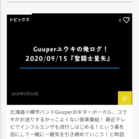
トピックス
0
Guuperユウキの俺ログ！
2020/09/15『聖闘士星矢』
2020年9月30日
北海道小樽市バンドGuuperのギターボーカル、ユウ
キがお送りするかっこよくない音楽番組！ 最近テレ
ビでインフルエンザも流行しはじめる！という事を
目にして一緒に一層気を引き締めていこう！と時話