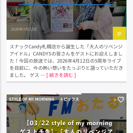
2026年3月22日
スナックCandy札幌店から誕生した「大人のリベンジ
アイドル」CANDYSの皆さんをゲストにお迎えしまし
た！今回の放送では、2026年4月12日の5周年ライブ
を目前に、今の熱い想いをたっぷりと語っていただき
ました。 ゲス …
[ 続きを読む ]
STYLE OF MY MORNING
トピックス
0
【03/22 style of my morning
ゲスト予告】「大人のリベンジア