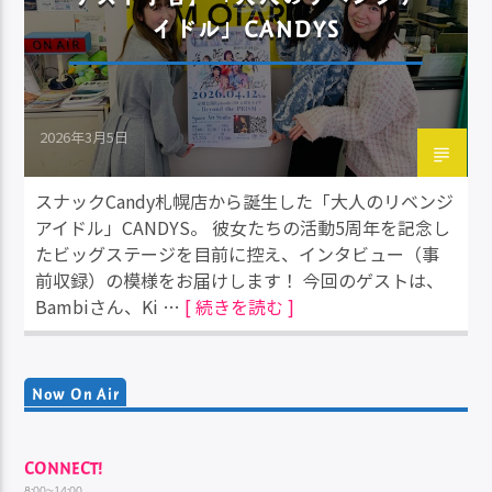
イドル」CANDYS
2026年3月5日
スナックCandy札幌店から誕生した「大人のリベンジ
アイドル」CANDYS。 彼女たちの活動5周年を記念し
たビッグステージを目前に控え、インタビュー（事
前収録）の模様をお届けします！ 今回のゲストは、
Bambiさん、Ki …
[ 続きを読む ]
Now On Air
CONNECT!
8:00~14:00