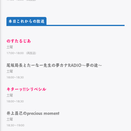
本日これからの放送
のすたるじあ
土曜
17:00~18:00 （再放送）
尾坂局長とたーなー先生の夢カナRADIO～夢の途～
土曜
18:00~18:30
キターッ!!シリベシル
土曜
18:00~18:30
井上昌己のprecious moment
土曜
18:30～19:00