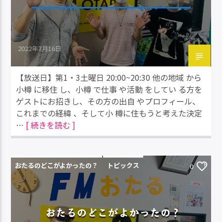
2022年7月16日
【放送日】第1・3土曜日 20:00~20:30 他の地域 から
小樽 に移住 し、小樽 で仕事 や活動 をしてい る方を
ゲストにお招きし、その方の出自 やプロフィール、
これまでの経緯 、そして小 樽に住もうと考えた決定
…
[ 続きを読む ]
おたるのどこがよかったの？
トピックス
0
おたるのどこがよかったの？