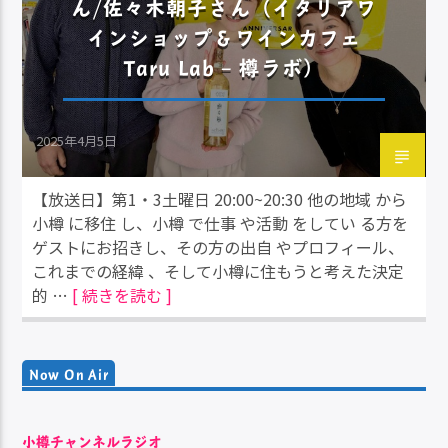
ん/佐々木朝子さん（イタリアワ
インショップ＆ワインカフェ
Taru Lab – 樽ラボ）
2025年4月5日
【放送日】第1・3土曜日 20:00~20:30 他の地域 から
小樽 に移住 し、小樽 で仕事 や活動 をしてい る方を
ゲストにお招きし、その方の出自 やプロフィール、
これまでの経緯 、そして小樽に住もうと考えた決定
的 …
[ 続きを読む ]
Now On Air
小樽チャンネルラジオ