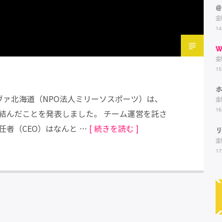
@
金
14
W
金
15
ヴァ北海道（NPO法人ミリーソスポーツ）は、
金
16
結んだことを発表しました。 チーム運営を託さ
者（CEO）はなんと …
[ 続きを読む ]
金
17