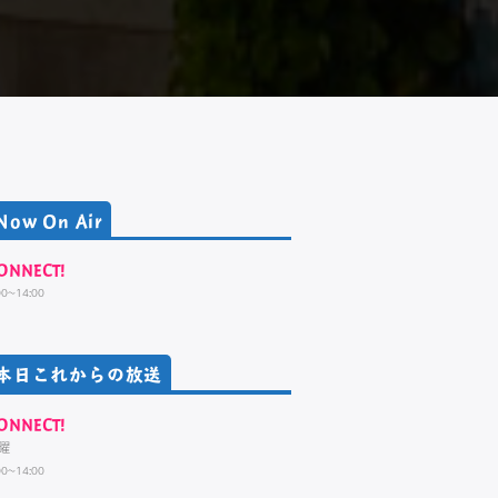
Now On Air
ONNECT!
00~14:00
本日これからの放送
ONNECT!
曜
00~14:00