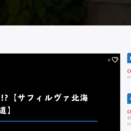
0
C
8:
生!?【サフィルヴァ北海
道】
C
金
8: