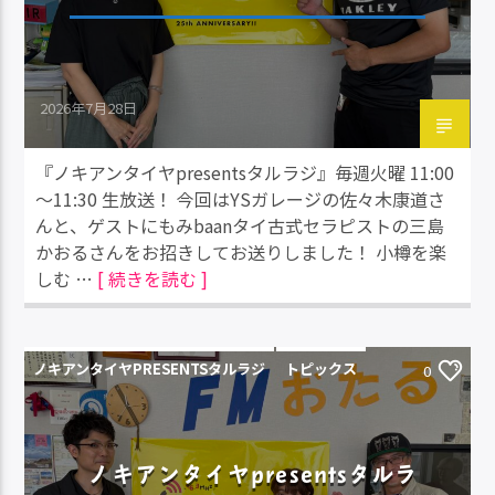
2026年7月28日
『ノキアンタイヤpresentsタルラジ』毎週火曜 11:00
～11:30 生放送！ 今回はYSガレージの佐々木康道さ
んと、ゲストにもみbaanタイ古式セラピストの三島
かおるさんをお招きしてお送りしました！ 小樽を楽
しむ …
[ 続きを読む ]
ノキアンタイヤPRESENTSタルラジ
トピックス
0
ノキアンタイヤpresentsタルラ