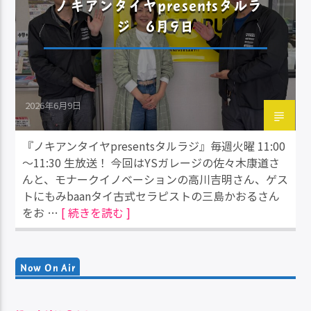
ノキアンタイヤpresentsタルラ
ジ 6月9日
2026年6月9日
『ノキアンタイヤpresentsタルラジ』毎週火曜 11:00
～11:30 生放送！ 今回はYSガレージの佐々木康道さ
んと、モナークイノベーションの高川吉明さん、ゲス
トにもみbaanタイ古式セラピストの三島かおるさん
をお …
[ 続きを読む ]
Now On Air