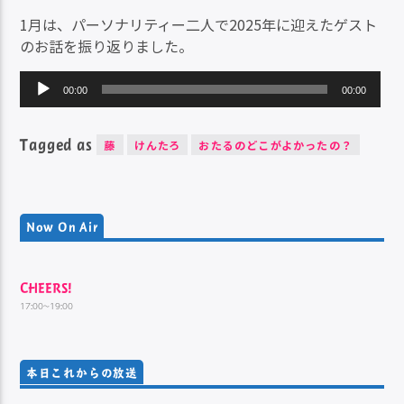
1月は、パーソナリティー二人で2025年に迎えたゲスト
のお話を振り返りました。
音
00:00
00:00
声
プ
Tagged as
レ
藤
けんたろ
おたるのどこがよかったの？
ー
ヤ
ー
Now On Air
CHEERS!
17:00~19:00
本日これからの放送