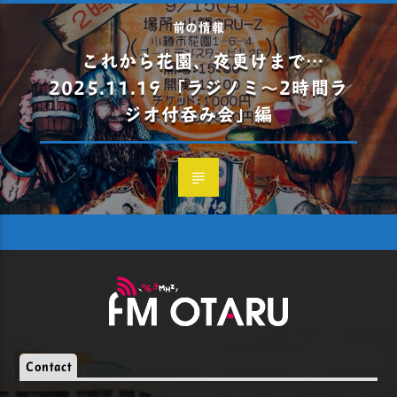
前の情報
これから花園、夜更けまで…
2025.11.19 「ラジノミ〜2時間ラ
ジオ付呑み会」編
Contact