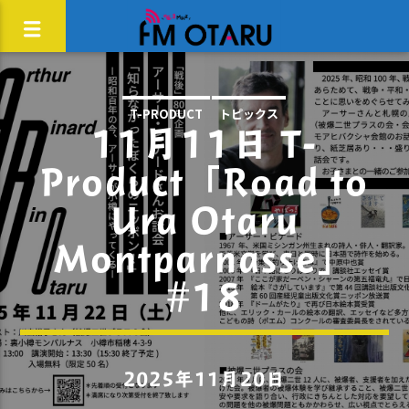
T-PRODUCT
トピックス
11月11日 T-
Product「Road to
Ura Otaru
Montparnasse」
#18
2025年11月20日