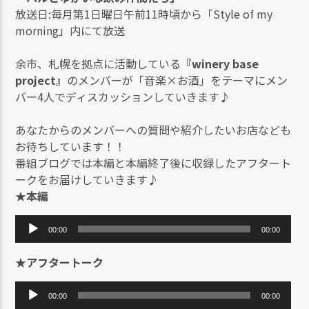
放送日:毎月第1日曜日午前11時頃から「Style of my
morning」内にて放送
余市、札幌を拠点に活動している
『winery base
project』
のメンバーが「音楽×お酒」をテーマにメン
バー4人でディスカッションしていきます♪
あなたからのメンバーへの質問や紹介したいお店なども
お待ちしています！！
番組ブログでは本編と本編終了後に収録したアフタート
ークをお届けしていきます♪
★本編
音
00:00
00:00
声
プ
★アフタートーク
レ
ー
音
00:00
00:00
ヤ
声