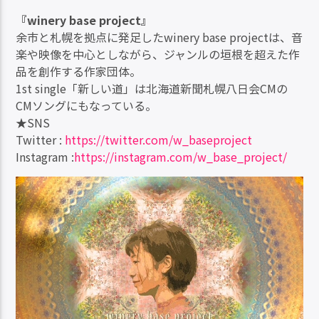
ー
プ
『winery base project』
レ
余市と札幌を拠点に発足したwinery base projectは、音
ー
楽や映像を中心としながら、ジャンルの垣根を超えた作
ヤ
品を創作する作家団体。
ー
1st single「新しい道」は北海道新聞札幌八日会CMの
CMソングにもなっている。
★SNS
Twitter :
https://twitter.com/w_baseproject
Instagram :
https://instagram.com/w_base_project/