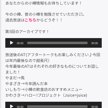
あなたからの小樽情報もお待ちしています！
今の小樽、昔の小樽を勉強させていただき〼。
過去放送は
こちら
からどうぞ！！
第5回のアーカイブです！
音
00:00
00:00
声
プ
放送後のAT(アフタートークもお楽しみください♪今回
レ
は年内最後なので超長尺）
ー
今年最後のATはそれぞれの好きなものについてお話し
ヤ
ました！
ー
やまだ→馬
やまざき→今年読んだ本
いしもり→小樽の飲食店のおすすめメニュー
かわさき→ハロー!プロジェクト（Juice=juice)
音
00:00
00:00