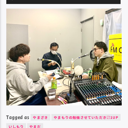
声
プ
レ
ー
ヤ
ー
Tagged as
やまざき
やまもりの勉強させていただき〼1UP
いしもり
やまだ