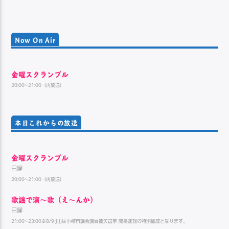
Now On Air
金曜スクランブル
20:00~21:00（再放送）
本日これからの放送
金曜スクランブル
日曜
20:00~21:00（再放送）
歌謡で演〜歌（え〜んか）
日曜
21:00~23:00※8/9(日)は小樽市議会議員補欠選挙 開票速報の特別編成となります。