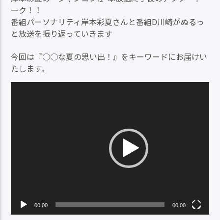
ーク！！
番組パーソナリティ岸本彩夏さんと番組D川崎がぬるっ
と放送を振り返っていきます
今回は『○○な夏の思い出！』をキーワードにお届けい
たします。
動
画
プ
レ
ー
ヤ
ー
00:00
00:00