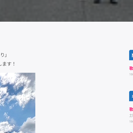
入り」
します！
19
土
19