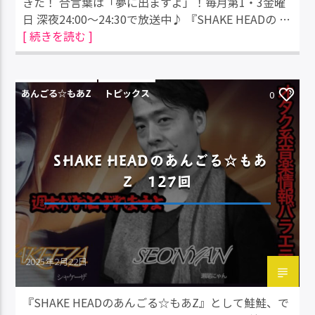
きた！ 合言葉は「夢に出ますよ」！毎月第1・3金曜
日 深夜24:00～24:30で放送中♪ 『SHAKE HEADの …
[ 続きを読む ]
あんごる☆もあZ
トピックス
0
SHAKE HEADのあんごる☆もあ
Z 127回
2025年2月22日
『SHAKE HEADのあんごる☆もあZ』として鮭鮭、で