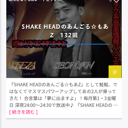
SHAKE HEADのあんごる☆もあ
Z 132回
2025年5月17日
『SHAKE HEADのあんごる☆もあZ』として鮭鮭、で
はなくてマスマスパワーアップしてあの2人が帰って
きた！ 合言葉は「夢に出ますよ」！毎月第1・3金曜
日 深夜24:00～24:30で放送中♪ 『SHAKE HEADの …
[ 続きを読む ]