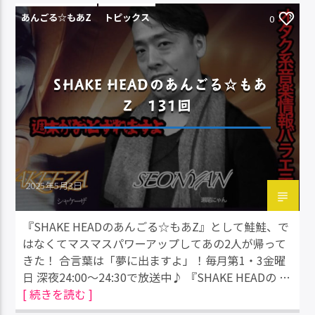
あんごる☆もあZ
トピックス
0
SHAKE HEADのあんごる☆もあ
Z 131回
2025年5月3日
『SHAKE HEADのあんごる☆もあZ』として鮭鮭、で
はなくてマスマスパワーアップしてあの2人が帰って
きた！ 合言葉は「夢に出ますよ」！毎月第1・3金曜
日 深夜24:00～24:30で放送中♪ 『SHAKE HEADの …
[ 続きを読む ]