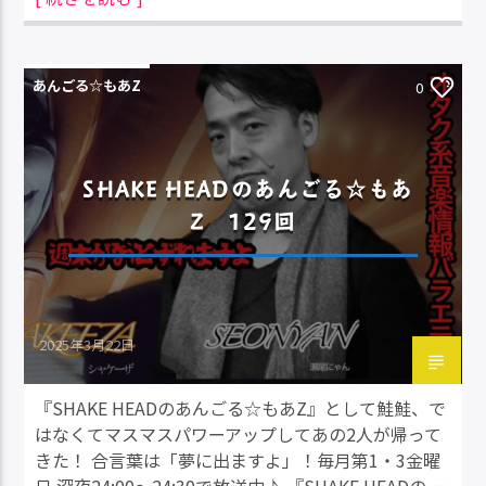
あんごる☆もあZ
0
SHAKE HEADのあんごる☆もあ
Z 129回
2025年3月22日
『SHAKE HEADのあんごる☆もあZ』として鮭鮭、で
はなくてマスマスパワーアップしてあの2人が帰って
きた！ 合言葉は「夢に出ますよ」！毎月第1・3金曜