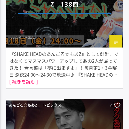
Z 138回
2025年7月21日
『SHAKE HEADのあんごる☆もあZ』として鮭鮭、で
はなくてマスマスパワーアップしてあの2人が帰って
きた！ 合言葉は「夢に出ますよ」！毎月第1・3金曜
日 深夜24:00～24:30で放送中♪ 『SHAKE HEADの …
[ 続きを読む ]
あんごる☆もあZ
トピックス
0