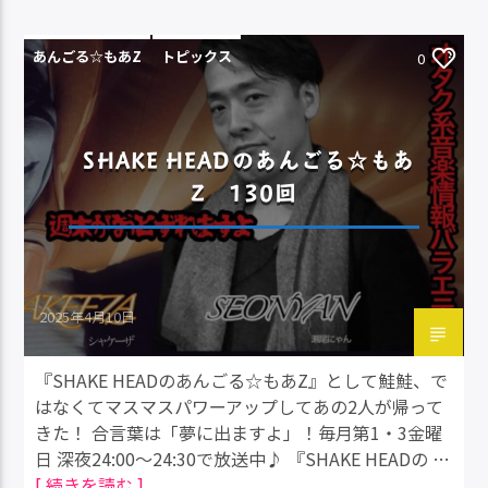
あんごる☆もあZ
トピックス
0
SHAKE HEADのあんごる☆もあ
Z 130回
2025年4月10日
『SHAKE HEADのあんごる☆もあZ』として鮭鮭、で
はなくてマスマスパワーアップしてあの2人が帰って
きた！ 合言葉は「夢に出ますよ」！毎月第1・3金曜
日 深夜24:00～24:30で放送中♪ 『SHAKE HEADの …
[ 続きを読む ]