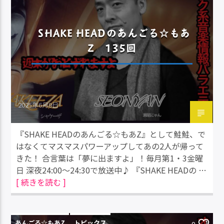
SHAKE HEADのあんごる☆もあ
Z 135回
2025年6月9日
『SHAKE HEADのあんごる☆もあZ』として鮭鮭、で
はなくてマスマスパワーアップしてあの2人が帰って
きた！ 合言葉は「夢に出ますよ」！毎月第1・3金曜
日 深夜24:00～24:30で放送中♪ 『SHAKE HEADの …
[ 続きを読む ]
あんごる☆もあZ
トピックス
0