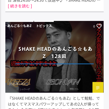
日 深夜24:00～24:30で放送中♪ 『SHAKE HEADの …
[ 続きを読む ]
あんごる☆もあZ
トピックス
0
SHAKE HEADのあんごる☆もあ
Z 128回
2025年3月8日
『SHAKE HEADのあんごる☆もあZ』として鮭鮭、で
はなくてマスマスパワーアップしてあの2人が帰って