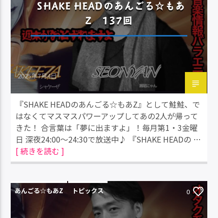
SHAKE HEADのあんごる☆もあ
Z 137回
2025年7月4日
『SHAKE HEADのあんごる☆もあZ』として鮭鮭、で
はなくてマスマスパワーアップしてあの2人が帰って
きた！ 合言葉は「夢に出ますよ」！毎月第1・3金曜
日 深夜24:00～24:30で放送中♪ 『SHAKE HEADの …
[ 続きを読む ]
あんごる☆もあZ
トピックス
0