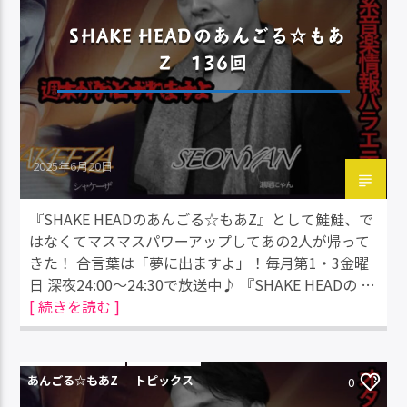
SHAKE HEADのあんごる☆もあ
Z 136回
2025年6月20日
『SHAKE HEADのあんごる☆もあZ』として鮭鮭、で
はなくてマスマスパワーアップしてあの2人が帰って
きた！ 合言葉は「夢に出ますよ」！毎月第1・3金曜
日 深夜24:00～24:30で放送中♪ 『SHAKE HEADの …
[ 続きを読む ]
あんごる☆もあZ
トピックス
0