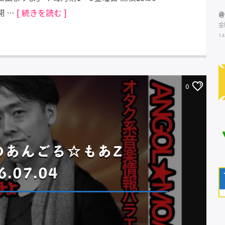
開 …
[ 続きを読む ]
@
金
14
0
ADのあんごる☆もあZ
6.07.04