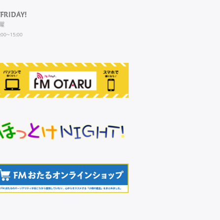
FRIDAY!
曜
:00~15:00