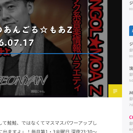
00
ADのあんごる☆もあZ
6.07.17
金
00
金
5:
M
金
7:
C
』として鮭鮭、ではなくてマスマスパワーアップし
金
8:
出ますよ」！毎月第1・3金曜日 深夜23:30～