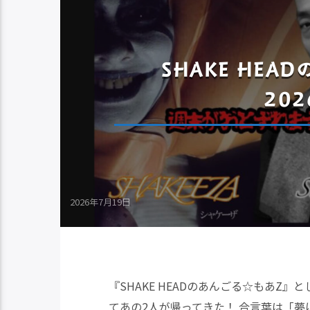
SHAKE HE
202
2026年7月19日
『SHAKE HEADのあんごる☆もあZ
てあの2人が帰ってきた！ 合言葉は「夢に