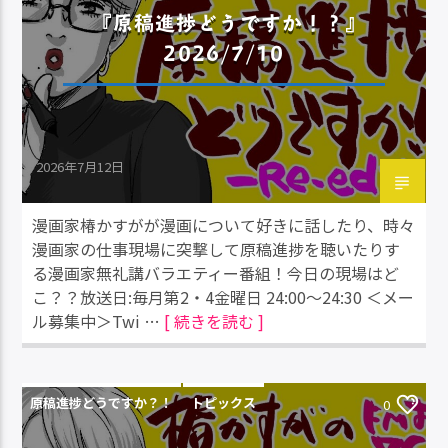
『原稿進捗どうですか！？』
2026/7/10
2026年7月12日
漫画家椿かすがが漫画について好きに話したり、時々
漫画家の仕事現場に突撃して原稿進捗を聴いたりす
る漫画家無礼講バラエティー番組！今日の現場はど
こ？？放送日:毎月第2・4金曜日 24:00～24:30 ＜メー
ル募集中＞Twi …
[ 続きを読む ]
原稿進捗どうですか？！
トピックス
0