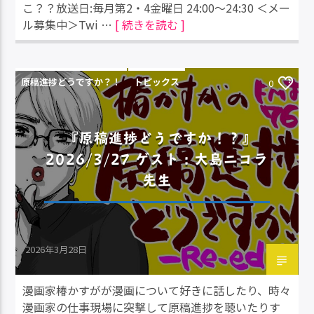
こ？？放送日:毎月第2・4金曜日 24:00～24:30 ＜メー
ル募集中＞Twi …
[ 続きを読む ]
原稿進捗どうですか？！
トピックス
0
『原稿進捗どうですか！？』
2026/3/27 ゲスト：大島ニコラ
先生
2026年3月28日
漫画家椿かすがが漫画について好きに話したり、時々
漫画家の仕事現場に突撃して原稿進捗を聴いたりす