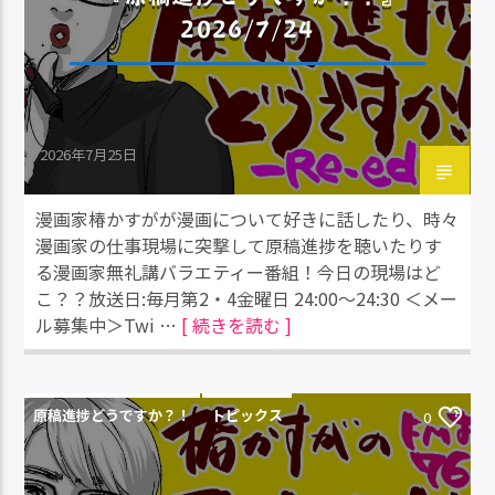
2026/7/24
2026年7月25日
漫画家椿かすがが漫画について好きに話したり、時々
漫画家の仕事現場に突撃して原稿進捗を聴いたりす
る漫画家無礼講バラエティー番組！今日の現場はど
こ？？放送日:毎月第2・4金曜日 24:00～24:30 ＜メー
ル募集中＞Twi …
[ 続きを読む ]
原稿進捗どうですか？！
トピックス
0