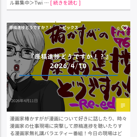
ル募集中＞Twi …
[ 続きを読む ]
原稿進捗どうですか？！
トピックス
0
『原稿進捗どうですか！？』
2026/4/10
2026年4月11日
漫画家椿かすがが漫画について好きに話したり、時々
漫画家の仕事現場に突撃して原稿進捗を聴いたりす
る漫画家無礼講バラエティー番組！今日の現場はど