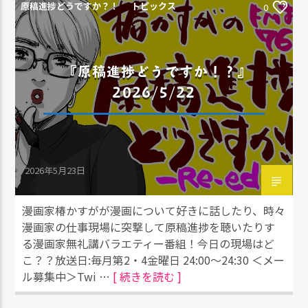
原稿進捗どうですか？！
トピックス
0
『原稿進捗どうですか！？』
2026/5/22
2026年5月23日
漫画家椿かすがが漫画について好きに話したり、時々
漫画家の仕事現場に突撃して原稿進捗を聴いたりす
る漫画家無礼講バラエティー番組！今日の現場はど
こ？？放送日:毎月第2・4金曜日 24:00～24:30 ＜メー
ル募集中＞Twi …
[ 続きを読む ]