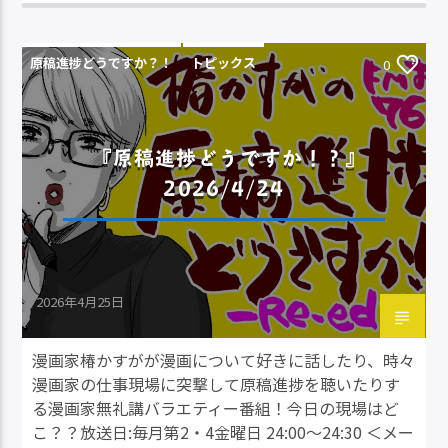
原稿進捗どうですか？！
トピックス
0
『原稿進捗どうですか！？』
2026/4/24
2026年4月25日
漫画家椿かすがが漫画について好きに話したり、時々
漫画家の仕事現場に突撃して原稿進捗を聴いたりす
る漫画家無礼講バラエティー番組！今日の現場はど
こ？？放送日:毎月第2・4金曜日 24:00～24:30 ＜メー