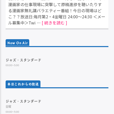
漫画家の仕事現場に突撃して原稿進捗を聴いたりす
る漫画家無礼講バラエティー番組！今日の現場はど
こ？？放送日:毎月第2・4金曜日 24:00～24:30 ＜メー
ル募集中＞Twi …
[ 続きを読む ]
Now On Air
ジャズ・スタンダード
00:00~5:00
本日これからの放送
ジャズ・スタンダード
金曜
00:00~5:00