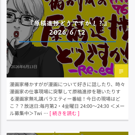
『原稿進捗どうですか！？』
2026/6/12
2026年6月13日
漫画家椿かすがが漫画について好きに話したり、時々
漫画家の仕事現場に突撃して原稿進捗を聴いたりす
る漫画家無礼講バラエティー番組！今日の現場はど
こ？？放送日:毎月第2・4金曜日 24:00～24:30 ＜メー
ル募集中＞Twi …
[ 続きを読む ]