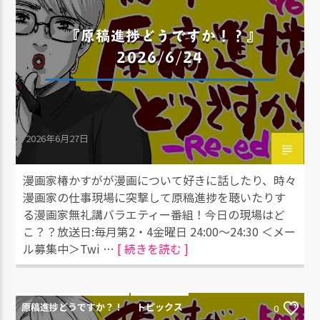
『原稿進捗どうですか！？』
2026/6/24
2026年6月27日
漫画家椿かすがが漫画について好きに話したり、時々
漫画家の仕事現場に突撃して原稿進捗を聴いたりす
る漫画家無礼講バラエティー番組！今日の現場はど
こ？？放送日:毎月第2・4金曜日 24:00～24:30 ＜メー
ル募集中＞Twi …
[ 続きを読む ]
原稿進捗どうですか？！
トピックス
0