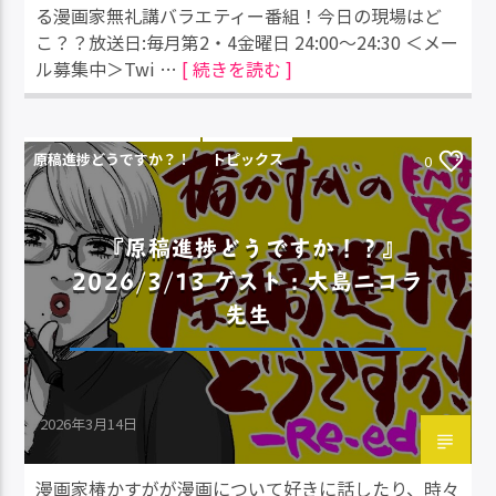
る漫画家無礼講バラエティー番組！今日の現場はど
こ？？放送日:毎月第2・4金曜日 24:00～24:30 ＜メー
ル募集中＞Twi …
[ 続きを読む ]
原稿進捗どうですか？！
トピックス
0
『原稿進捗どうですか！？』
2026/3/13 ゲスト：大島ニコラ
先生
2026年3月14日
漫画家椿かすがが漫画について好きに話したり、時々