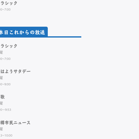
クラシック
00~7:00
本日これからの放送
クラシック
曜
00~7:00
おはようサタデー
曜
00~9:00
演歌
曜
00～9:53
小樽市民ニュース
曜
53~10:00