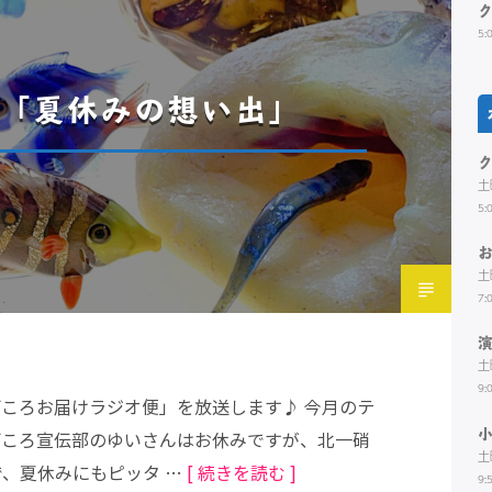
5:
「夏休みの想い出」
土
5:
土
7:
土
9:
ごころお届けラジオ便」を放送します♪ 今月のテ
ごころ宣伝部のゆいさんはお休みですが、北一硝
土
で、夏休みにもピッタ …
[ 続きを読む ]
9: