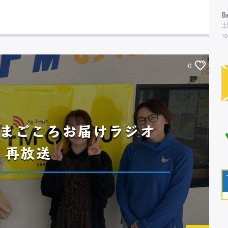
B
土
10
0
まごころお届けラジオ
」再放送