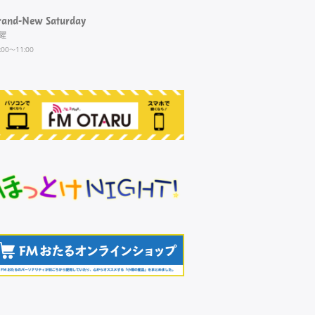
rand-New Saturday
曜
:00～11:00