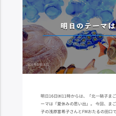
明日のテーマは
2023年8月15日
明日16日㈬11時からは、「北一硝子ま
ーマは「夏休みの思い出」。 今回、ま
子の浅原富希子さんとFMおたるの田口