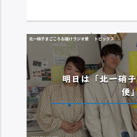
北一硝子まごころお届けラジオ便
トピックス
明日は「北一硝子
便