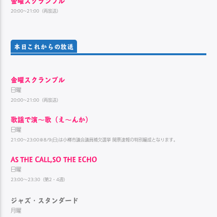
金曜スクランブル
20:00~21:00（再放送）
本日これからの放送
金曜スクランブル
日曜
20:00~21:00（再放送）
歌謡で演〜歌（え〜んか）
日曜
21:00~23:00※8/9(日)は小樽市議会議員補欠選挙 開票速報の特別編成となります。
AS THE CALL,SO THE ECHO
日曜
23:00～23:30（第2・4週）
ジャズ・スタンダード
月曜