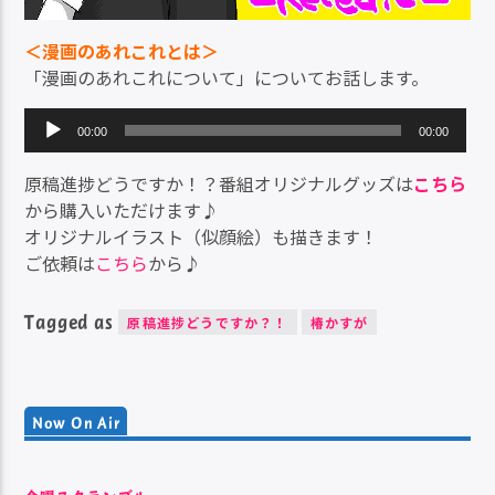
＜漫画のあれこれとは＞
「漫画のあれこれについて」についてお話します。
音
00:00
00:00
声
プ
原稿進捗どうですか！？番組オリジナルグッズは
こちら
レ
から購入いただけます♪
ー
オリジナルイラスト（似顔絵）も描きます！
ヤ
ご依頼は
こちら
から♪
ー
Tagged as
原稿進捗どうですか？！
椿かすが
Now On Air