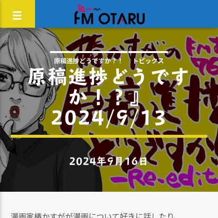
原稿進捗どうですか？！
トピックス
原稿進捗どうです
か！？』
2024/9/13
2024年9月16日
漫画家椿かすがが漫画について好きに話したり、