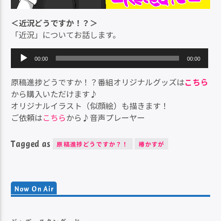
＜近況どうですか！？＞
「近況」についてお話します。
音
00:00
00:00
声
プ
原稿進捗どうですか！？番組オリジナルグッズは
こちら
レ
から購入いただけます♪
ー
オリジナルイラスト（似顔絵）も描きます！
ヤ
ご依頼は
こちら
から♪音声プレーヤー
ー
Tagged as
原稿進捗どうですか？！
椿かすが
Now On Air