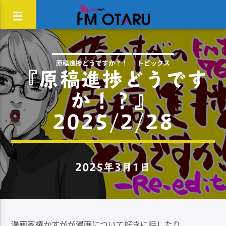
原稿進捗どうですか？！
トピックス
『原稿進捗どうです
か！？』
2025/2/28
2025年3月1日
漫画家椿かすがが漫画について好きに話したり、