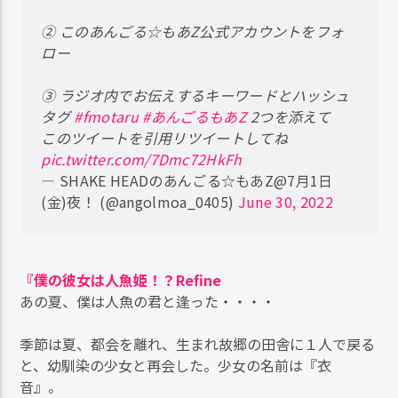
② このあんごる☆もあZ公式アカウントをフォ
ロー
③ ラジオ内でお伝えするキーワードとハッシュ
タグ
#fmotaru
#あんごるもあZ
2つを添えて
このツイートを引用リツイートしてね
pic.twitter.com/7Dmc72HkFh
— SHAKE HEADのあんごる☆もあZ@7月1日
(金)夜！ (@angolmoa_0405)
June 30, 2022
『僕の彼女は人魚姫！？Refine
あの夏、僕は人魚の君と逢った・・・・
季節は夏、都会を離れ、生まれ故郷の田舎に１人で戻る
と、幼馴染の少女と再会した。少女の名前は『衣
音』。