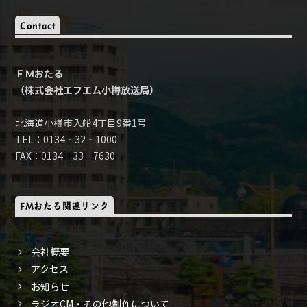
Contact
ＦＭおたる
（株式会社エフエム小樽放送局）
北海道小樽市入船4丁目9番1号
TEL：0134‐32‐1000
FAX：0134‐33‐7630
FMおたる関連リンク
会社概要
アクセス
お知らせ
ラジオCM・その他制作について