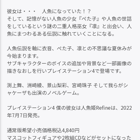
彼女は・・・ 人魚になっていた！？
そして、記憶がない人魚の少女『ぺた子』や人魚の世話
をしているという謎の二重人格巫女『凛』と出会い、人
魚にまつわるある伝説に触れていくことになる。
人魚伝説を軸に衣音、ぺた子、凛との不思議な夏休みが
今始まります。
サブキャラクターのボイスの追加や背景など一部画像の
描きなおしを行いプレイステーション4で登場です。
渕上舞、洲崎綾、景山梨彩、宮崎珠子 そして我らがシ
ャケーザも出演のノベルゲーム。
プレイステーション4 僕の彼女は人魚姫Refineは、2022
年7月7日発売。
通常版希望小売価格税込4,840円
マスコットフィギュアや2枚組CDなどがセットになった