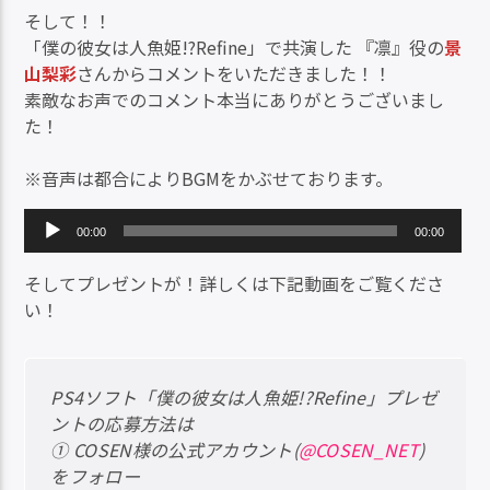
そして！！
「僕の彼女は人魚姫!?Refine」で共演した 『凛』役の
景
山梨彩
さんからコメントをいただきました！！
素敵なお声でのコメント本当にありがとうございまし
た！
※音声は都合によりBGMをかぶせております。
音
00:00
00:00
声
プ
そしてプレゼントが！詳しくは下記動画をご覧くださ
レ
い！
ー
ヤ
ー
PS4ソフト「僕の彼女は人魚姫!?Refine」プレゼ
ントの応募方法は
① COSEN様の公式アカウント(
@COSEN_NET
)
をフォロー