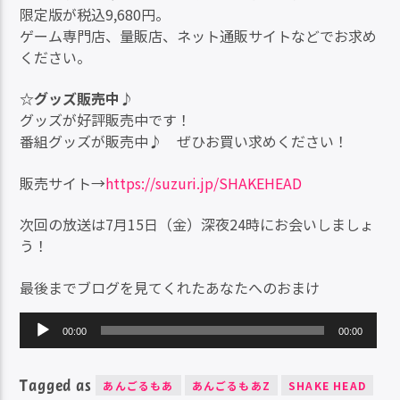
限定版が税込9,680円。
ゲーム専門店、量販店、ネット通販サイトなどでお求め
ください。
☆グッズ販売中♪
グッズが好評販売中です！
番組グッズが販売中♪ ぜひお買い求めください！
販売サイト→
https://suzuri.jp/SHAKEHEAD
次回の放送は7月15日（金）深夜24時にお会いしましょ
う！
最後までブログを見てくれたあなたへのおまけ
音
00:00
00:00
声
プ
Tagged as
レ
あんごるもあ
あんごるもあZ
SHAKE HEAD