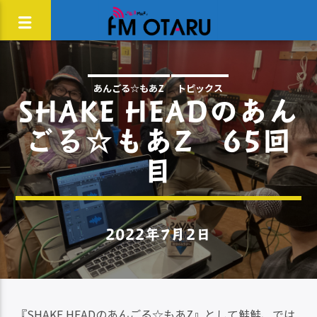
あんごる☆もあZ
トピックス
SHAKE HEADのあん
ごる☆もあZ 65回
目
2022年7月2日
『SHAKE HEADのあんごる☆もあZ』として鮭鮭、では