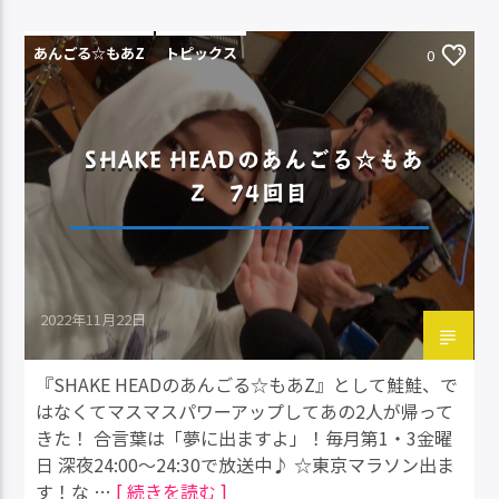
あんごる☆もあZ
トピックス
0
SHAKE HEADのあんごる☆もあ
Z 74回目
2022年11月22日
『SHAKE HEADのあんごる☆もあZ』として鮭鮭、で
はなくてマスマスパワーアップしてあの2人が帰って
きた！ 合言葉は「夢に出ますよ」！毎月第1・3金曜
日 深夜24:00～24:30で放送中♪ ☆東京マラソン出ま
す！な …
[ 続きを読む ]