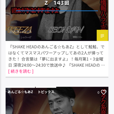
Z 143回
2025年11月8日
『SHAKE HEADのあんごる☆もあZ』として鮭鮭、で
はなくてマスマスパワーアップしてあの2人が帰って
きた！ 合言葉は「夢に出ますよ」！毎月第1・3金曜
日 深夜24:00～24:30で放送中♪ 『SHAKE HEADの …
[ 続きを読む ]
あんごる☆もあZ
トピックス
0