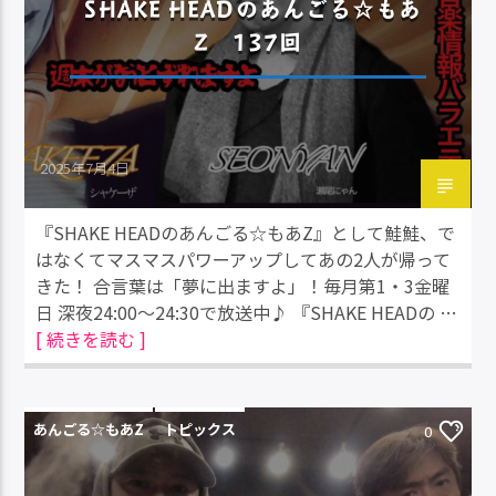
SHAKE HEADのあんごる☆もあ
Z 137回
2025年7月4日
『SHAKE HEADのあんごる☆もあZ』として鮭鮭、で
はなくてマスマスパワーアップしてあの2人が帰って
きた！ 合言葉は「夢に出ますよ」！毎月第1・3金曜
日 深夜24:00～24:30で放送中♪ 『SHAKE HEADの …
[ 続きを読む ]
あんごる☆もあZ
トピックス
0