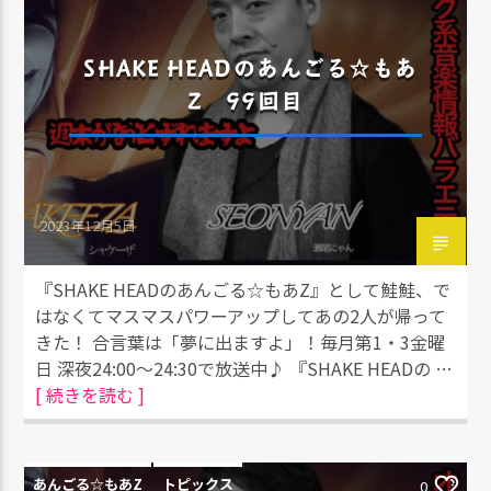
SHAKE HEADのあんごる☆もあ
Z 99回目
2023年12月5日
『SHAKE HEADのあんごる☆もあZ』として鮭鮭、で
はなくてマスマスパワーアップしてあの2人が帰って
きた！ 合言葉は「夢に出ますよ」！毎月第1・3金曜
日 深夜24:00～24:30で放送中♪ 『SHAKE HEADの …
[ 続きを読む ]
あんごる☆もあZ
トピックス
0