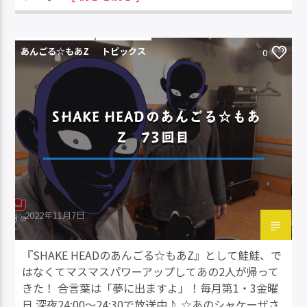
あんごる☆もあZ
トピックス
0
SHAKE HEADのあんごる☆もあ
Z 73回目
2022年11月7日
『SHAKE HEADのあんごる☆もあZ』として鮭鮭、で
はなくてマスマスパワーアップしてあの2人が帰って
きた！ 合言葉は「夢に出ますよ」！毎月第1・3金曜
日 深夜24:00～24:30で放送中♪ ☆あのシャケーザさ