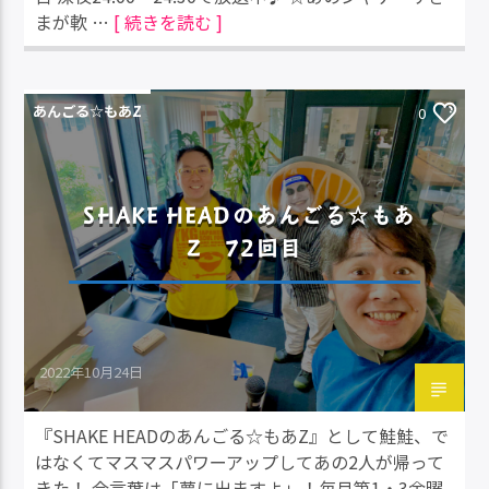
まが軟 …
[ 続きを読む ]
あんごる☆もあZ
0
SHAKE HEADのあんごる☆もあ
Z 72回目
2022年10月24日
『SHAKE HEADのあんごる☆もあZ』として鮭鮭、で
はなくてマスマスパワーアップしてあの2人が帰って
きた！ 合言葉は「夢に出ますよ」！毎月第1・3金曜