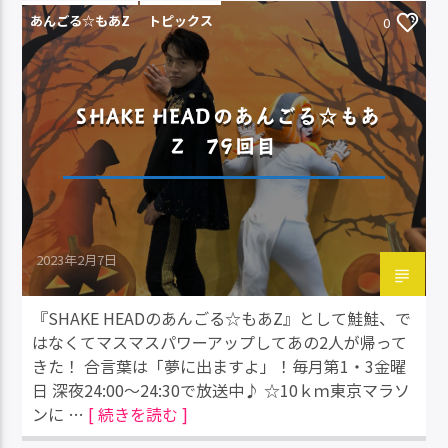
あんごる☆もあZ
トピックス
0
SHAKE HEADのあんごる☆もあ
Z 79回目
2023年2月7日
『SHAKE HEADのあんごる☆もあZ』として鮭鮭、で
はなくてマスマスパワーアップしてあの2人が帰って
きた！ 合言葉は「夢に出ますよ」！毎月第1・3金曜
日 深夜24:00～24:30で放送中♪ ☆10ｋｍ東京マラソ
ンに …
[ 続きを読む ]