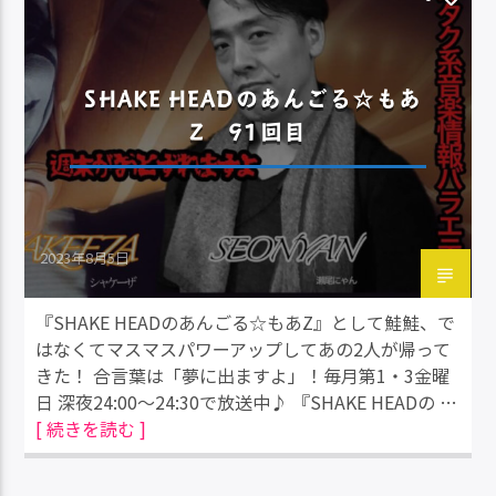
SHAKE HEADのあんごる☆もあ
Z 91回目
2023年8月5日
『SHAKE HEADのあんごる☆もあZ』として鮭鮭、で
はなくてマスマスパワーアップしてあの2人が帰って
きた！ 合言葉は「夢に出ますよ」！毎月第1・3金曜
日 深夜24:00～24:30で放送中♪ 『SHAKE HEADの …
[ 続きを読む ]