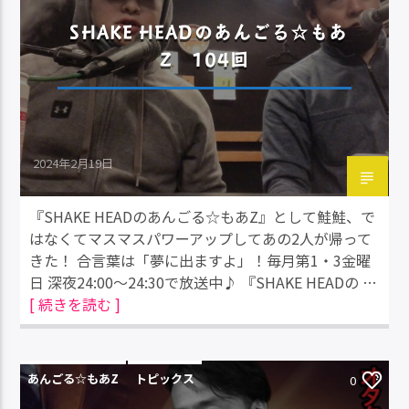
SHAKE HEADのあんごる☆もあ
Z 104回
2024年2月19日
『SHAKE HEADのあんごる☆もあZ』として鮭鮭、で
はなくてマスマスパワーアップしてあの2人が帰って
きた！ 合言葉は「夢に出ますよ」！毎月第1・3金曜
日 深夜24:00～24:30で放送中♪ 『SHAKE HEADの …
[ 続きを読む ]
あんごる☆もあZ
トピックス
0