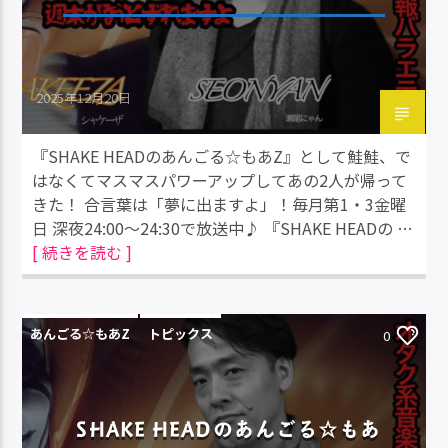
2025年12月20日
『SHAKE HEADのあんごる☆もあZ』として鮭鮭、で
はなくてマスマスパワーアップしてあの2人が帰って
きた！ 合言葉は「夢に出ますよ」！毎月第1・3金曜
日 深夜24:00～24:30で放送中♪ 『SHAKE HEADの …
[ 続きを読む ]
あんごる☆もあZ
トピックス
0
SHAKE HEADのあんごる☆もあ