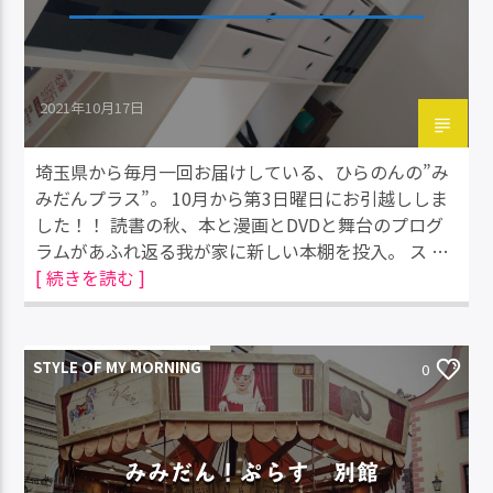
2021年10月17日
埼玉県から毎月一回お届けしている、ひらのんの”み
みだんプラス”。 10月から第3日曜日にお引越ししま
した！！ 読書の秋、本と漫画とDVDと舞台のプログ
ラムがあふれ返る我が家に新しい本棚を投入。 ス …
[ 続きを読む ]
STYLE OF MY MORNING
0
みみだん！ぷらす 別館