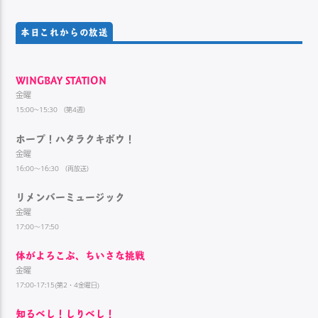
本日これからの放送
WINGBAY STATION
金曜
15:00~15:30 （第4週）
ホープ！ハタラクキボウ！
金曜
16:00～16:30 （再放送）
リメンバーミュージック
金曜
17:00～17:50
体がよろこぶ、ちいさな挑戦
金曜
17:00-17:15(第2・4金曜日)
知るべし！しりべし！