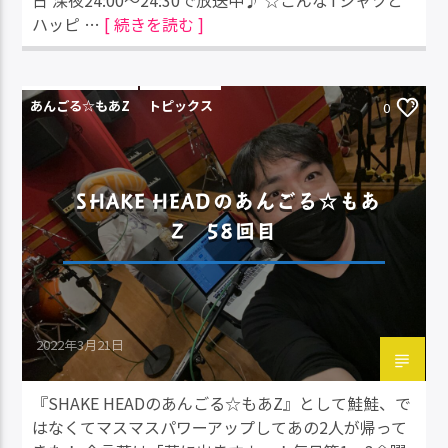
日 深夜24:00～24:30で放送中♪ ☆こんなTシャツと
ハッピ …
[ 続きを読む ]
あんごる☆もあZ
トピックス
0
SHAKE HEADのあんごる☆もあ
Z 58回目
2022年3月21日
『SHAKE HEADのあんごる☆もあZ』として鮭鮭、で
はなくてマスマスパワーアップしてあの2人が帰って