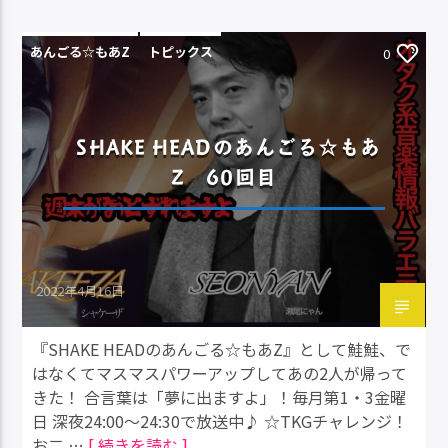
あんごる☆もあZ
トピックス
0
SHAKE HEADのあんごる☆もあ
Z 60回目
2022年4月16日
『SHAKE HEADのあんごる☆もあZ』として鮭鮭、で
はなくてマスマスパワーアップしてあの2人が帰って
きた！ 合言葉は「夢に出ますよ」！毎月第1・3金曜
日 深夜24:00～24:30で放送中♪ ☆TKGチャレンジ！
お二 …
[ 続きを読む ]