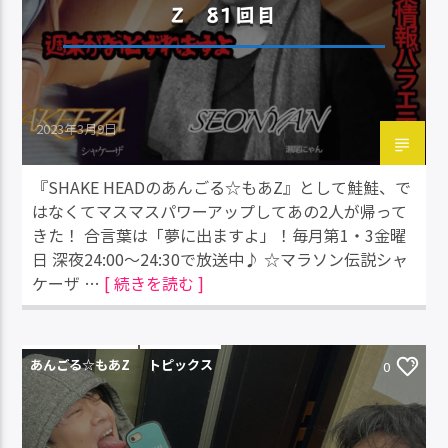
Z 81回目
2023年3月9日
『SHAKE HEADのあんごる☆もあZ』として鮭鮭、で
はなくてマスマスパワーアップしてあの2人が帰って
きた！ 合言葉は「夢に出ますよ」！毎月第1・3金曜
日 深夜24:00～24:30で放送中♪ ☆マラソン伝説シャ
ケーザ …
[ 続きを読む ]
あんごる☆もあZ
トピックス
0