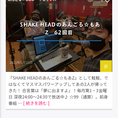
SHAKE HEADのあんごる☆もあ
Z 62回目
2022年5月23日
『SHAKE HEADのあんごる☆もあZ』として鮭鮭、で
はなくてマスマスパワーアップしてあの2人が帰って
きた！ 合言葉は「夢に出ますよ」！毎月第1・3金曜
日 深夜24:00～24:30で放送中♪ ☆99（通算）。前身
番組 …
[ 続きを読む ]