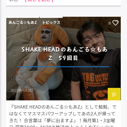
あんごる☆もあZ
トピックス
0
SHAKE HEADのあんごる☆もあ
Z 59回目
2022年4月2日
『SHAKE HEADのあんごる☆もあZ』として鮭鮭、で
はなくてマスマスパワーアップしてあの2人が帰って
きた！ 合言葉は「夢に出ますよ」！毎月第1・3金曜