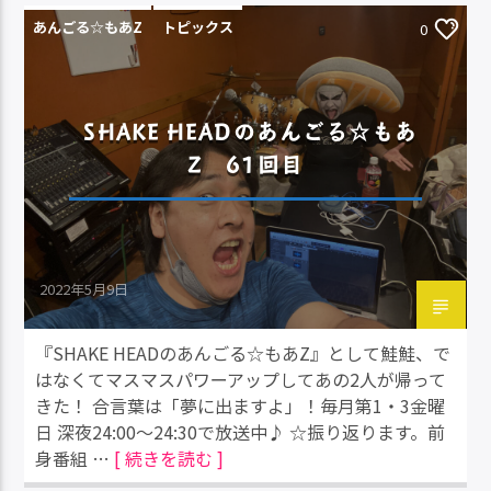
あんごる☆もあZ
トピックス
0
SHAKE HEADのあんごる☆もあ
Z 61回目
2022年5月9日
『SHAKE HEADのあんごる☆もあZ』として鮭鮭、で
はなくてマスマスパワーアップしてあの2人が帰って
きた！ 合言葉は「夢に出ますよ」！毎月第1・3金曜
日 深夜24:00～24:30で放送中♪ ☆振り返ります。前
身番組 …
[ 続きを読む ]