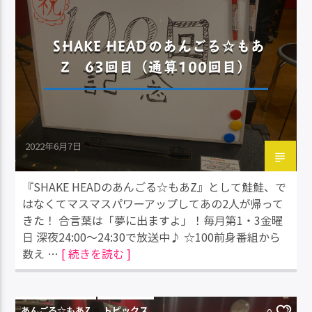
SHAKE HEADのあんごる☆もあ
Z 63回目（通算100回目）
2022年6月7日
『SHAKE HEADのあんごる☆もあZ』として鮭鮭、で
はなくてマスマスパワーアップしてあの2人が帰って
きた！ 合言葉は「夢に出ますよ」！毎月第1・3金曜
日 深夜24:00～24:30で放送中♪ ☆100前身番組から
数え …
[ 続きを読む ]
あんごる☆もあZ
トピックス
0