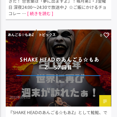
きた！ 合言葉は「夢に出ますよ」！毎月第1・3金曜
日 深夜24:00～24:30で放送中♪ ☆ご飯にかけるチョ
コレー …
[ 続きを読む ]
あんごる☆もあZ
トピックス
0
SHAKE HEADのあんごる☆もあ
Z 57回目
2022年3月5日
『SHAKE HEADのあんごる☆もあZ』として鮭鮭、で