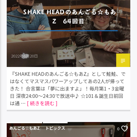
SHAKE HEADのあんごる☆もあ
Z 64回目
2022年6月20日
『SHAKE HEADのあんごる☆もあZ』として鮭鮭、で
はなくてマスマスパワーアップしてあの2人が帰って
きた！ 合言葉は「夢に出ますよ」！毎月第1・3金曜
日 深夜24:00～24:30で放送中♪ ☆101＆誕生日前回
は通 …
[ 続きを読む ]
あんごる☆もあZ
トピックス
0