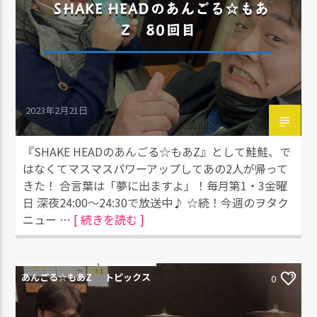
SHAKE HEADのあんごる☆もあ
Z 80回目
2023年2月21日
『SHAKE HEADのあんごる☆もあZ』として鮭鮭、で
はなくてマスマスパワーアップしてあの2人が帰って
きた！ 合言葉は「夢に出ますよ」！毎月第1・3金曜
日 深夜24:00～24:30で放送中♪ ☆続！今週のヲタク
ニュー …
[ 続きを読む ]
あんごる☆もあZ
トピックス
0