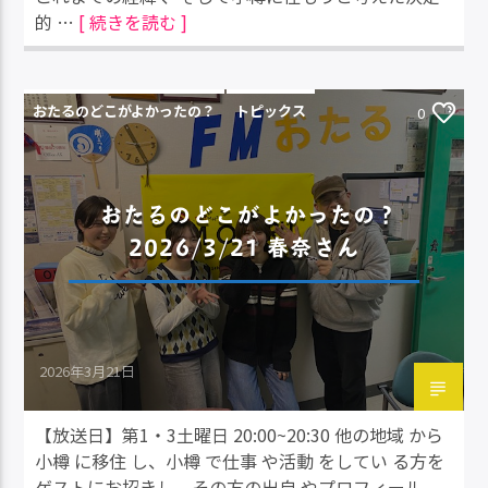
的 …
[ 続きを読む ]
おたるのどこがよかったの？
トピックス
0
おたるのどこがよかったの？
2026/3/21 春奈さん
2026年3月21日
【放送日】第1・3土曜日 20:00~20:30 他の地域 から
小樽 に移住 し、小樽 で仕事 や活動 をしてい る方を
ゲストにお招きし、その方の出自 やプロフィール、