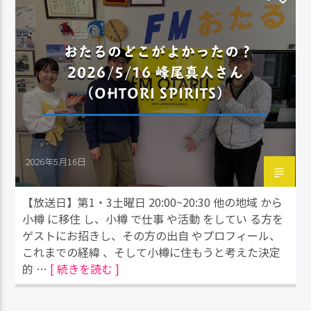
おたるのどこがよかったの？
2026/5/16 峰尾真人さん
（OHTORI SPIRITS）
2026年5月16日
【放送日】第1・3土曜日 20:00~20:30 他の地域 から
小樽 に移住 し、小樽 で仕事 や活動 をしてい る方を
ゲストにお招きし、その方の出自 やプロフィール、
これまでの経緯 、そして小樽に住もうと考えた決定
的 …
[ 続きを読む ]