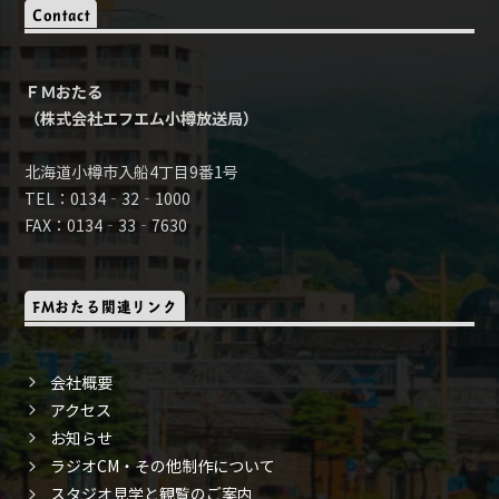
Contact
ＦＭおたる
（株式会社エフエム小樽放送局）
北海道小樽市入船4丁目9番1号
TEL：0134‐32‐1000
FAX：0134‐33‐7630
FMおたる関連リンク
会社概要
アクセス
お知らせ
ラジオCM・その他制作について
スタジオ見学と観覧のご案内