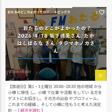
おたるのどこがよかったの？
トピックス
0
おたるのどこがよかったの？
2026/4/18 坂下德晃さん/たか
はしはるな さん/タジマホノカさ
ん
2026年4月18日
【放送日】第1・3土曜日 20:00~20:30 他の地域 から
小樽 に移住 し、小樽 で仕事 や活動 をしてい る方を
ゲストにお招きし、その方の出自 やプロフィール、
これまでの経緯 、そして小樽に住もうと考えた決定
的 …
[ 続きを読む ]