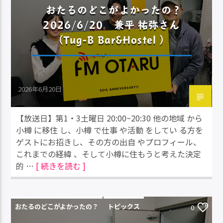
おたるのどこがよかったの？
2026/6/20 兼平 祐弥さん
（Tug-B Bar&Hostel ）
2026年6月20日
【放送日】第1・3土曜日 20:00~20:30 他の地域 から
小樽 に移住 し、小樽 で仕事 や活動 をしてい る方を
ゲストにお招きし、その方の出自 やプロフィール、
これまでの経緯 、そして小樽に住もうと考えた決定
的 …
[ 続きを読む ]
おたるのどこがよかったの？
トピックス
0