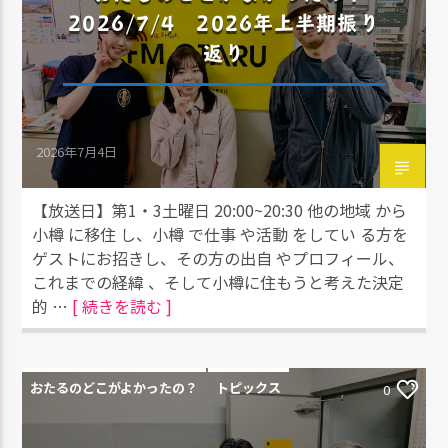
2026/7/4 2026年上半期振り
返り
2026年7月4日
【放送日】第1・3土曜日 20:00~20:30 他の地域 から
小樽 に移住 し、小樽 で仕事 や活動 をしてい る方を
ゲストにお招きし、その方の出自 やプロフィール、
これまでの経緯 、そして小樽に住もうと考えた決定
的 …
[ 続きを読む ]
おたるのどこがよかったの？
トピックス
0