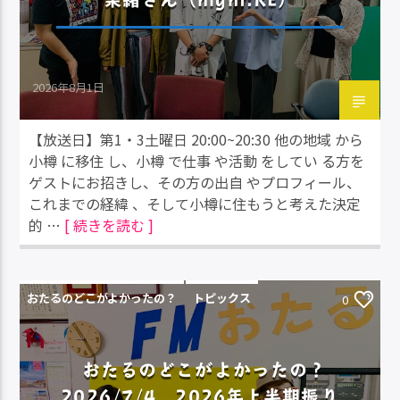
2026年8月1日
【放送日】第1・3土曜日 20:00~20:30 他の地域 から
小樽 に移住 し、小樽 で仕事 や活動 をしてい る方を
ゲストにお招きし、その方の出自 やプロフィール、
これまでの経緯 、そして小樽に住もうと考えた決定
的 …
[ 続きを読む ]
おたるのどこがよかったの？
トピックス
0
おたるのどこがよかったの？
2026/7/4 2026年上半期振り