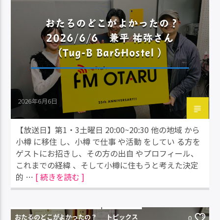
おたるのどこがよかったの？
2026/6/6 兼平 祐弥さん
（Tug-B Bar&Hostel ）
2026年6月6日
【放送日】第1・3土曜日 20:00~20:30 他の地域 から
小樽 に移住 し、小樽 で仕事 や活動 をしてい る方を
ゲストにお招きし、その方の出自 やプロフィール、
これまでの経緯 、そして小樽に住もうと考えた決定
的 …
[ 続きを読む ]
おたるのどこがよかったの？
トピックス
0