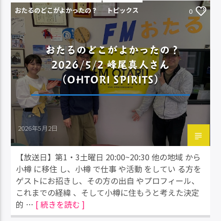
おたるのどこがよかったの？
トピックス
0
おたるのどこがよかったの？
2026/5/2 峰尾真人さん
（OHTORI SPIRITS）
2026年5月2日
【放送日】第1・3土曜日 20:00~20:30 他の地域 から
小樽 に移住 し、小樽 で仕事 や活動 をしてい る方を
ゲストにお招きし、その方の出自 やプロフィール、
これまでの経緯 、そして小樽に住もうと考えた決定
的 …
[ 続きを読む ]