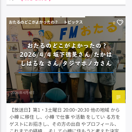
おたるのどこがよかったの？
トピックス
0
おたるのどこがよかったの？
2026/4/4 坂下德晃さん/たかは
しはるな さん/タジマホノカさん
2026年4月4日
【放送日】第1・3土曜日 20:00~20:30 他の地域 から
小樽 に移住 し、小樽 で仕事 や活動 をしてい る方を
ゲストにお招きし、その方の出自 やプロフィール、
これまでの経緯 、そして小樽に住もうと考えた決定