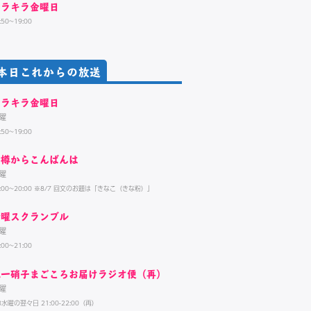
キラキラ金曜日
:50~19:00
本日これからの放送
キラキラ金曜日
曜
:50~19:00
小樽からこんばんは
曜
9:00~20:00 ※8/7 回文のお題は「きなこ（きな粉）」
金曜スクランブル
曜
:00~21:00
北一硝子まごころお届けラジオ便（再）
曜
3水曜の翌々日 21:00-22:00（再）