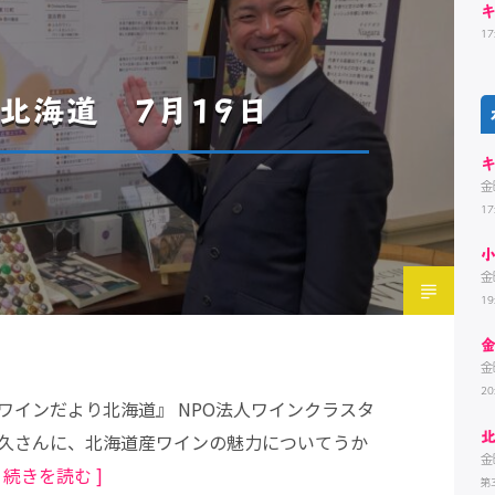
17
北海道 7月19日
金
17
金
1
金
20
ワインだより北海道』 NPO法人ワインクラスタ
久さんに、北海道産ワインの魅力についてうか
金
[ 続きを読む ]
第