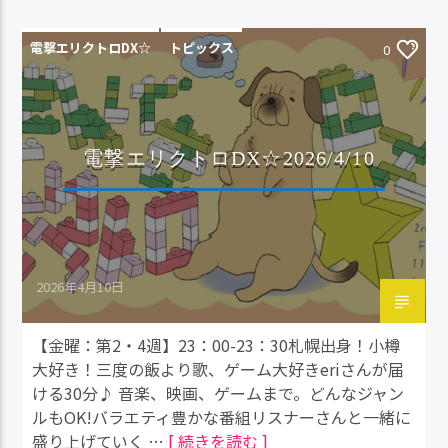
電撃エリクトロDX☆
トピックス
0
電撃エリクトロDX☆2026/4/10
2026年4月10日
【金曜：第2・4週】23：00-23：30札幌出身！小樽
大好き！三度の飯より歌、ゲーム大好きeriさんが届
ける30分♪ 音楽、映画、ゲームまで。どんなジャン
ルもOK!バラエティ豊かな番組リスナーさんと一緒に
盛り上げていく …
[ 続きを読む ]