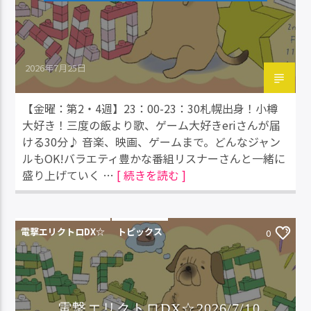
2026年7月25日
【金曜：第2・4週】23：00-23：30札幌出身！小樽
大好き！三度の飯より歌、ゲーム大好きeriさんが届
ける30分♪ 音楽、映画、ゲームまで。どんなジャン
ルもOK!バラエティ豊かな番組リスナーさんと一緒に
盛り上げていく …
[ 続きを読む ]
電撃エリクトロDX☆
トピックス
0
電撃エリクトロDX☆2026/7/10