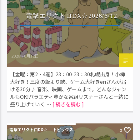
電撃エリクトロDX☆2026/6/12
2026年6月12日
【金曜：第2・4週】23：00-23：30札幌出身！小樽
大好き！三度の飯より歌、ゲーム大好きeriさんが届
ける30分♪ 音楽、映画、ゲームまで。どんなジャン
ルもOK!バラエティ豊かな番組リスナーさんと一緒に
盛り上げていく …
[ 続きを読む ]
電撃エリクトロDX☆
トピックス
0