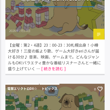
2026年7月10日
【金曜：第2・4週】23：00-23：30札幌出身！小樽
大好き！三度の飯より歌、ゲーム大好きeriさんが届
ける30分♪ 音楽、映画、ゲームまで。どんなジャン
ルもOK!バラエティ豊かな番組リスナーさんと一緒に
盛り上げていく …
[ 続きを読む ]
電撃エリクトロDX☆
トピックス
0