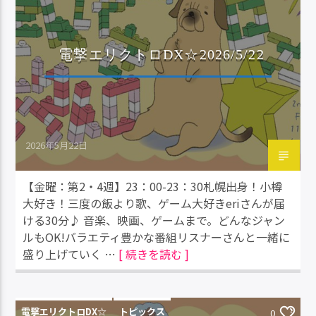
電撃エリクトロDX☆2026/5/22
2026年5月22日
【金曜：第2・4週】23：00-23：30札幌出身！小樽
大好き！三度の飯より歌、ゲーム大好きeriさんが届
ける30分♪ 音楽、映画、ゲームまで。どんなジャン
ルもOK!バラエティ豊かな番組リスナーさんと一緒に
盛り上げていく …
[ 続きを読む ]
電撃エリクトロDX☆
トピックス
0