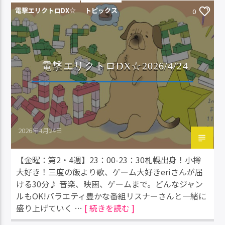
電撃エリクトロDX☆
トピックス
0
電撃エリクトロDX☆2026/4/24
2026年4月24日
【金曜：第2・4週】23：00-23：30札幌出身！小樽
大好き！三度の飯より歌、ゲーム大好きeriさんが届
ける30分♪ 音楽、映画、ゲームまで。どんなジャン
ルもOK!バラエティ豊かな番組リスナーさんと一緒に
盛り上げていく …
[ 続きを読む ]