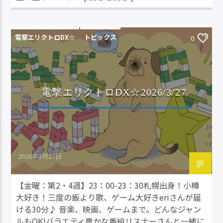
電撃エリクトロDX☆
トピックス
0
電撃エリクトロDX☆2026/3/27
2026年3月27日
【金曜：第2・4週】23：00-23：30札幌出身！小樽
大好き！三度の飯より歌、ゲーム大好きeriさんが届
ける30分♪ 音楽、映画、ゲームまで。どんなジャン
ルもOK!バラエティ豊かな番組リスナーさんと一緒に