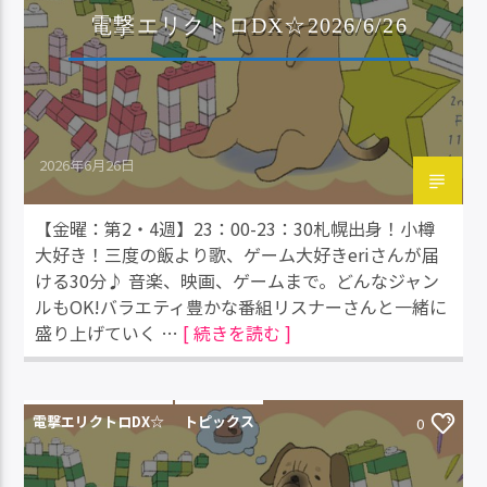
電撃エリクトロDX☆2026/6/26
2026年6月26日
【金曜：第2・4週】23：00-23：30札幌出身！小樽
大好き！三度の飯より歌、ゲーム大好きeriさんが届
ける30分♪ 音楽、映画、ゲームまで。どんなジャン
ルもOK!バラエティ豊かな番組リスナーさんと一緒に
盛り上げていく …
[ 続きを読む ]
電撃エリクトロDX☆
トピックス
0