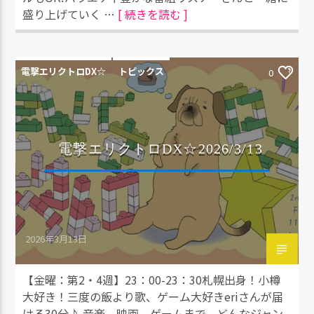
盛り上げていく …
[ 続きを読む ]
電撃エリクトロDX☆
トピックス
0
電撃エリクトロDX☆2026/3/13
2026年3月13日
【金曜：第2・4週】23：00-23：30札幌出身！小樽
大好き！三度の飯より歌、ゲーム大好きeriさんが届
ける30分♪ 音楽、映画、ゲームまで。どんなジャン