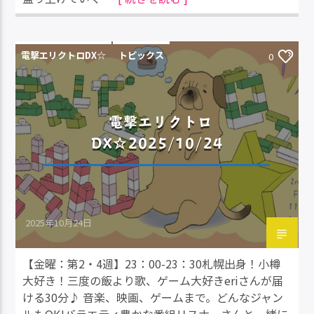
電撃エリクトロDX☆
トピックス
0
電撃エリクトロ
DX☆2025/10/24
2025年10月24日
【金曜：第2・4週】23：00-23：30札幌出身！小樽
大好き！三度の飯より歌、ゲーム大好きeriさんが届
ける30分♪ 音楽、映画、ゲームまで。どんなジャン