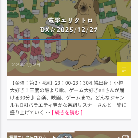
電撃エリクトロ
DX☆2025/12/27
2025年12月26日
【金曜：第2・4週】23：00-23：30札幌出身！小樽
大好き！三度の飯より歌、ゲーム大好きeriさんが届
ける30分♪ 音楽、映画、ゲームまで。どんなジャン
ルもOK!バラエティ豊かな番組リスナーさんと一緒に
盛り上げていく …
[ 続きを読む ]
電撃エリクトロDX☆
トピックス
0