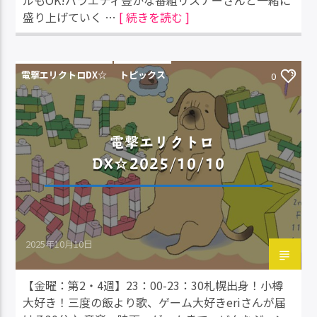
ルもOK!バラエティ豊かな番組リスナーさんと一緒に
盛り上げていく …
[ 続きを読む ]
電撃エリクトロDX☆
トピックス
0
電撃エリクトロ
DX☆2025/10/10
2025年10月10日
【金曜：第2・4週】23：00-23：30札幌出身！小樽
大好き！三度の飯より歌、ゲーム大好きeriさんが届