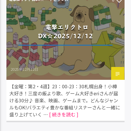
電撃エリクトロ
DX☆2025/12/12
2025年12月12日
【金曜：第2・4週】23：00-23：30札幌出身！小樽
大好き！三度の飯より歌、ゲーム大好きeriさんが届
ける30分♪ 音楽、映画、ゲームまで。どんなジャン
ルもOK!バラエティ豊かな番組リスナーさんと一緒に
盛り上げていく …
[ 続きを読む ]