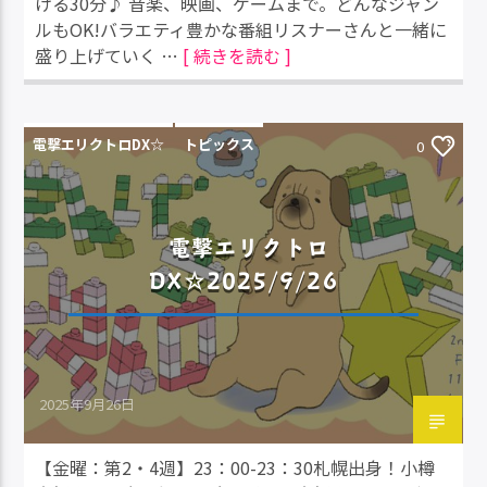
ける30分♪ 音楽、映画、ゲームまで。どんなジャン
ルもOK!バラエティ豊かな番組リスナーさんと一緒に
盛り上げていく …
[ 続きを読む ]
電撃エリクトロDX☆
トピックス
0
電撃エリクトロ
DX☆2025/9/26
2025年9月26日
【金曜：第2・4週】23：00-23：30札幌出身！小樽