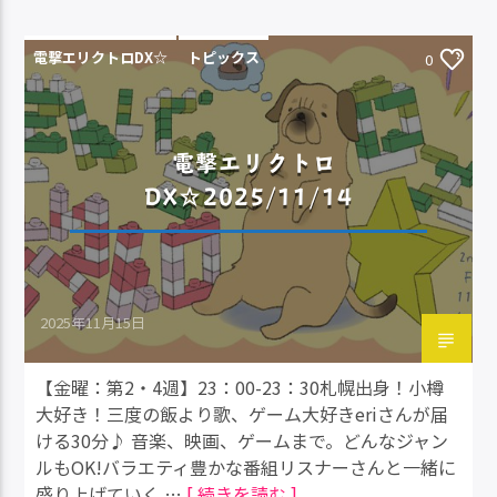
電撃エリクトロDX☆
トピックス
0
電撃エリクトロ
DX☆2025/11/14
2025年11月15日
【金曜：第2・4週】23：00-23：30札幌出身！小樽
大好き！三度の飯より歌、ゲーム大好きeriさんが届
ける30分♪ 音楽、映画、ゲームまで。どんなジャン
ルもOK!バラエティ豊かな番組リスナーさんと一緒に
盛り上げていく …
[ 続きを読む ]