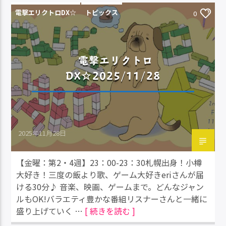
電撃エリクトロDX☆
トピックス
0
電撃エリクトロ
DX☆2025/11/28
2025年11月28日
【金曜：第2・4週】23：00-23：30札幌出身！小樽
大好き！三度の飯より歌、ゲーム大好きeriさんが届
ける30分♪ 音楽、映画、ゲームまで。どんなジャン
ルもOK!バラエティ豊かな番組リスナーさんと一緒に
盛り上げていく …
[ 続きを読む ]