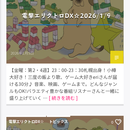
電撃エリクトロDX☆2026/1/9
2026年1月9日
【金曜：第2・4週】23：00-23：30札幌出身！小樽
大好き！三度の飯より歌、ゲーム大好きeriさんが届
ける30分♪ 音楽、映画、ゲームまで。どんなジャン
ルもOK!バラエティ豊かな番組リスナーさんと一緒に
盛り上げていく …
[ 続きを読む ]
電撃エリクトロDX☆
トピックス
0