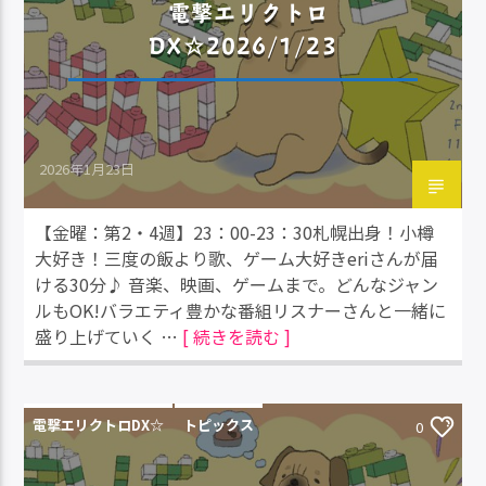
電撃エリクトロ
DX☆2026/1/23
2026年1月23日
【金曜：第2・4週】23：00-23：30札幌出身！小樽
大好き！三度の飯より歌、ゲーム大好きeriさんが届
ける30分♪ 音楽、映画、ゲームまで。どんなジャン
ルもOK!バラエティ豊かな番組リスナーさんと一緒に
盛り上げていく …
[ 続きを読む ]
電撃エリクトロDX☆
トピックス
0