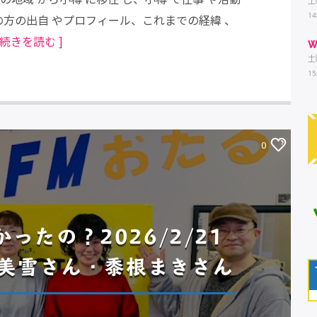
土
14
の方の出自 やプロフィール、これまでの経緯 、
[ 続きを読む ]
W
土
15
0
ったの？2026/2/21
美雪さん・黍根まきさん